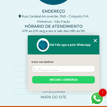
ENDEREÇO
Rua Cardeal Arcoverde, 1749 - Conjunto 11 A
Pinheiros - São Paulo
HÓRARIO DE ATENDIMENTO
07h as 20h seg a sex e sab das 08h as 12h
CONTATO
(11) 93770-4137
Olá! Fale agora pelo WhatsApp
(11) 93770-4137
clinicaenleva5@gmail.com
Insira seu telefone
MENU
HOME
SOBRE NÓS
O QUE ATENDEMOS
INICIAR CONVERSA
CONTATO
CATEGORIAS
1
MAPA DO SITE