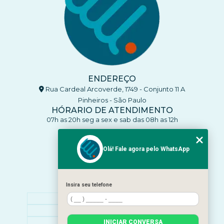
ENDEREÇO
Rua Cardeal Arcoverde, 1749 - Conjunto 11 A
Pinheiros - São Paulo
HÓRARIO DE ATENDIMENTO
07h as 20h seg a sex e sab das 08h as 12h
CONTATO
(11) 93770-4137
Olá! Fale agora pelo WhatsApp
(11) 93770-4137
clinicaenleva5@gmail.com
Insira seu telefone
MENU
HOME
SOBRE NÓS
O QUE ATENDEMOS
INICIAR CONVERSA