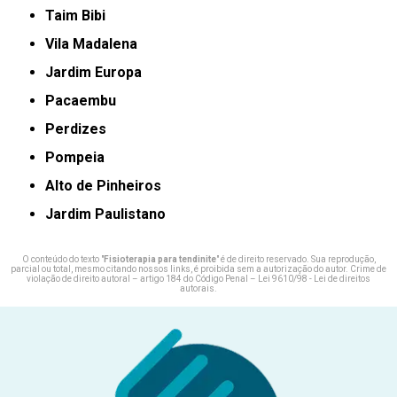
taim Bibi
Vila Madalena
jardim Europa
Pacaembu
Perdizes
Pompeia
Alto de Pinheiros
Jardim Paulistano
O conteúdo do texto "
Fisioterapia para tendinite
" é de direito reservado. Sua reprodução,
parcial ou total, mesmo citando nossos links, é proibida sem a autorização do autor. Crime de
violação de direito autoral – artigo 184 do Código Penal –
Lei 9610/98 - Lei de direitos
autorais
.