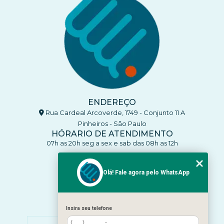
ENDEREÇO
Rua Cardeal Arcoverde, 1749 - Conjunto 11 A
Pinheiros - São Paulo
HÓRARIO DE ATENDIMENTO
07h as 20h seg a sex e sab das 08h as 12h
CONTATO
(11) 93770-4137
Olá! Fale agora pelo WhatsApp
(11) 93770-4137
clinicaenleva5@gmail.com
Insira seu telefone
MENU
HOME