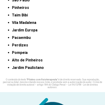
São Paulo
Pinheiros
taim Bibi
Vila Madalena
jardim Europa
Pacaembu
Perdizes
Pompeia
Alto de Pinheiros
Jardim Paulistano
O conteúdo do texto "
Pilates com fisioterapeuta
" é de direito reservado. Sua reprodução,
parcial ou total, mesmo citando nossos links, é proibida sem a autorização do autor. Crime de
violação de direito autoral – artigo 184 do Código Penal –
Lei 9610/98 - Lei de direitos
autorais
.