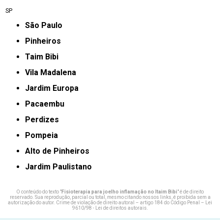
SP
São Paulo
Pinheiros
taim Bibi
Vila Madalena
jardim Europa
Pacaembu
Perdizes
Pompeia
Alto de Pinheiros
Jardim Paulistano
O conteúdo do texto "
Fisioterapia para joelho inflamação no Itaim Bibi
" é de direito
reservado. Sua reprodução, parcial ou total, mesmo citando nossos links, é proibida sem a
autorização do autor. Crime de violação de direito autoral – artigo 184 do Código Penal –
Lei
9610/98 - Lei de direitos autorais
.