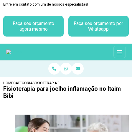
Entre em contato com um de nossos especialistas!
Faça seu orçamento
Faça seu orçamento por
agora mesmo
Whatsapp
HOME
CATEGORIAS
FISIOTERAPIA PARA JOELHO INFLAMAÇÃO NO ITAIM BIBI
Fisioterapia para joelho inflamação no Itaim
Bibi