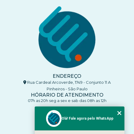
ENDEREÇO
Rua Cardeal Arcoverde, 1749 - Conjunto 11 A
Pinheiros - São Paulo
HÓRARIO DE ATENDIMENTO
07h as 20h seg a sex e sab das 08h as 12h
CONTATO
(11) 93770-4137
Olá! Fale agora pelo WhatsApp
(11) 93770-4137
clinicaenleva5@gmail.com