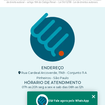
de direito autoral – artigo 184 do Código Penal –
Lei 9610/98 - Lei de direitos autorais
.
ENDEREÇO
Rua Cardeal Arcoverde, 1749 - Conjunto 11 A
Pinheiros - São Paulo
HÓRARIO DE ATENDIMENTO
07h as 20h seg a sex e sab das 08h as 12h
CONTATO
(11) 93770-4137
Olá! Fale agora pelo WhatsApp