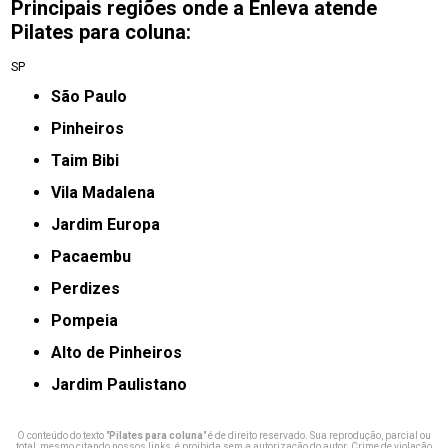
Principais regiões onde a Enleva atende
Pilates para coluna:
SP
São Paulo
Pinheiros
taim Bibi
Vila Madalena
jardim Europa
Pacaembu
Perdizes
Pompeia
Alto de Pinheiros
Jardim Paulistano
O conteúdo do texto "
Pilates para coluna
" é de direito reservado. Sua reprodução, parcial ou
total, mesmo citando nossos links, é proibida sem a autorização do autor. Crime de violação