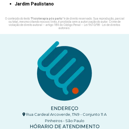
Jardim Paulistano
O conteúdo do texto "
Fisioterapia pós parto
" é de direito reservado. Sua reprodução, parcial
ou total, mesmo citando nossos links, é proibida sem a autorização do autor. Crime de
violação de direito autoral – artigo 184 do Código Penal –
Lei 9610/98 - Lei de direitos
autorais
.
ENDEREÇO
Rua Cardeal Arcoverde, 1749 - Conjunto 11 A
Pinheiros - São Paulo
HÓRARIO DE ATENDIMENTO