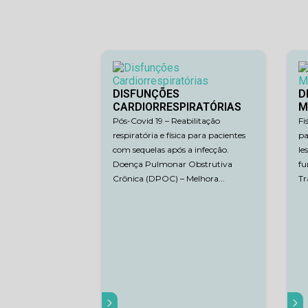
DISFUNÇÕES
D
CARDIORRESPIRATÓRIAS
M
Pós-Covid 19 – Reabilitação
Fi
respiratória e física para pacientes
pa
com sequelas após a infecção.
le
Doença Pulmonar Obstrutiva
fu
Crônica (DPOC) – Melhora...
Tr
SAIBA MAIS
SAIBA MAIS