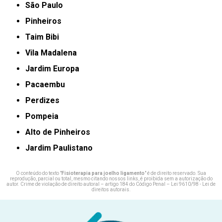
São Paulo
Pinheiros
taim Bibi
Vila Madalena
jardim Europa
Pacaembu
Perdizes
Pompeia
Alto de Pinheiros
Jardim Paulistano
O conteúdo do texto "
Fisioterapia para joelho ligamento
" é de direito reservado. Sua
reprodução, parcial ou total, mesmo citando nossos links, é proibida sem a autorização do
autor. Crime de violação de direito autoral – artigo 184 do Código Penal –
Lei 9610/98 - Lei de
direitos autorais
.