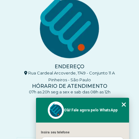
ENDEREÇO
Rua Cardeal Arcoverde, 1749 - Conjunto 11 A
Pinheiros - São Paulo
HÓRARIO DE ATENDIMENTO
07h as 20h seg a sex e sab das 08h as 12h
CONTATO
(11) 93770-4137
Olá! Fale agora pelo WhatsApp
(11) 93770-4137
clinicaenleva5@gmail.com
Insira seu telefone
MENU