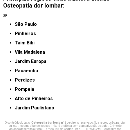
Osteopatia dor lombar:
SP
São Paulo
Pinheiros
taim Bibi
Vila Madalena
jardim Europa
Pacaembu
Perdizes
Pompeia
Alto de Pinheiros
Jardim Paulistano
O conteúdo do texto "
Osteopatia dor lombar
" é de direito reservado. Sua reprodução, parcial
ou total, mesmo citando nossos links, é proibida sem a autorização do autor. Crime de
violação de direito autoral – artigo 184 do Código Penal –
Lei 9610/98 - Lei de direitos