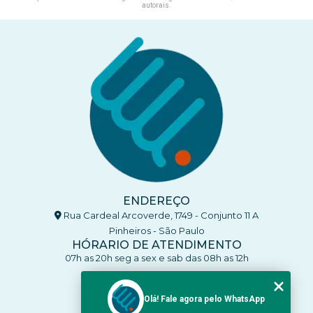
autorais
.
ENDEREÇO
Rua Cardeal Arcoverde, 1749 - Conjunto 11 A
Pinheiros - São Paulo
HÓRARIO DE ATENDIMENTO
07h as 20h seg a sex e sab das 08h as 12h
CONTATO
(11) 93770-4137
Olá! Fale agora pelo WhatsApp
(11) 93770-4137