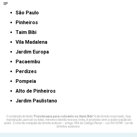
SP
São Paulo
Pinheiros
taim Bibi
Vila Madalena
jardim Europa
Pacaembu
Perdizes
Pompeia
Alto de Pinheiros
Jardim Paulistano
O conteúdo do texto "
Fisioterapia para cotovelo no Itaim Bibi
" é de direito reservado. Sua
reprodução, parcial ou total, mesmo citando nossos links, é proibida sem a autorização do
autor. Crime de violação de direito autoral – artigo 184 do Código Penal –
Lei 9610/98 - Lei de
direitos autorais
.