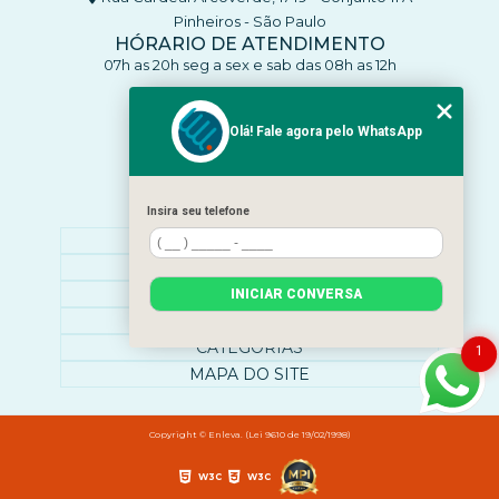
Pinheiros - São Paulo
HÓRARIO DE ATENDIMENTO
07h as 20h seg a sex e sab das 08h as 12h
CONTATO
(11) 93770-4137
Olá! Fale agora pelo WhatsApp
(11) 93770-4137
clinicaenleva5@gmail.com
Insira seu telefone
MENU
HOME
SOBRE NÓS
O QUE ATENDEMOS
INICIAR CONVERSA
CONTATO
CATEGORIAS
1
MAPA DO SITE
Copyright © Enleva. (Lei 9610 de 19/02/1998)
W3C
W3C