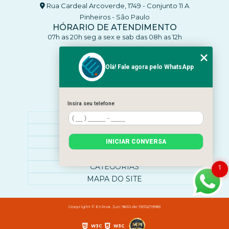
Rua Cardeal Arcoverde, 1749 - Conjunto 11 A
Pinheiros - São Paulo
HÓRARIO DE ATENDIMENTO
07h as 20h seg a sex e sab das 08h as 12h
CONTATO
(11) 93770-4137
Olá! Fale agora pelo WhatsApp
(11) 93770-4137
clinicaenleva5@gmail.com
Insira seu telefone
MENU
HOME
SOBRE NÓS
O QUE ATENDEMOS
INICIAR CONVERSA
CONTATO
CATEGORIAS
1
MAPA DO SITE
Copyright © Enleva. (Lei 9610 de 19/02/1998)
W3C
W3C