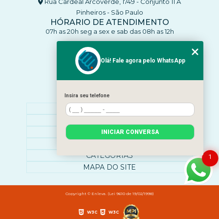
Rua Cardeal Arcoverde, 1749 - Conjunto 11 A
Pinheiros - São Paulo
HÓRARIO DE ATENDIMENTO
07h as 20h seg a sex e sab das 08h as 12h
CONTATO
(11) 93770-4137
Olá! Fale agora pelo WhatsApp
(11) 93770-4137
clinicaenleva5@gmail.com
Insira seu telefone
MENU
HOME
SOBRE NÓS
O QUE ATENDEMOS
INICIAR CONVERSA
CONTATO
CATEGORIAS
1
MAPA DO SITE
Copyright © Enleva. (Lei 9610 de 19/02/1998)
W3C
W3C